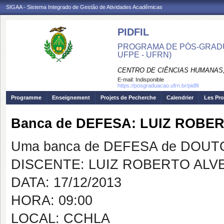
SIGAA - Sistema Integrado de Gestão de Atividades Acadêmicas
PIDFIL
PROGRAMA DE PÓS-GRADU
UFPE - UFRN)
CENTRO DE CIÊNCIAS HUMANAS,
E-mail:
Indisponible
https://posgraduacao.ufrn.br/pidfil
Programme
Enseignement
Projets de Pecherche
Calendrier
Les Pro
Banca de DEFESA: LUIZ ROBE
Uma banca de DEFESA de DOUTOR
DISCENTE: LUIZ ROBERTO ALV
DATA: 17/12/2013
HORA: 09:00
LOCAL: CCHLA