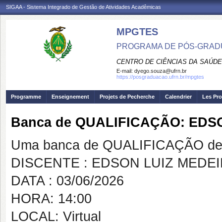
SIGAA - Sistema Integrado de Gestão de Atividades Acadêmicas
MPGTES
PROGRAMA DE PÓS-GRAD
CENTRO DE CIÊNCIAS DA SAÚDE
E-mail:
dyego.souza@ufrn.br
https://posgraduacao.ufrn.br/mpgtes
Programme
Enseignement
Projets de Pecherche
Calendrier
Les Pro
Banca de QUALIFICAÇÃO: EDS
Uma banca de QUALIFICAÇÃO de 
DISCENTE : EDSON LUIZ MEDE
DATA : 03/06/2026
HORA: 14:00
LOCAL: Virtual