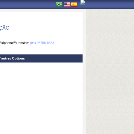
ÇÃO
éléphone/Extension:
(84) 98758-8553
'autres Options