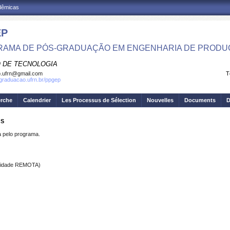
adêmicas
EP
AMA DE PÓS-GRADUAÇÃO EM ENGENHARIA DE PRODU
 DE TECNOLOGIA
.ufrn@gmail.com
T
sgraduacao.ufrn.br/ppgep
erche
Calendrier
Les Processus de Sélection
Nouvelles
Documents
D
OS
pelo programa.
alidade REMOTA)