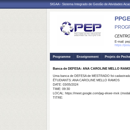
SIGAA - Sistema Integrado de Gestão de Atividades Ac
PPG
PROGR
CENTRO
E-mail:
pep
https://po
Programme
Enseignement
Projets de Pech
Banca de DEFESA: ANA CAROLINE MELLO RAM
Uma banca de DEFESA de MESTRADO foi cadastrada 
ÉTUDIANTS: ANA CAROLINE MELLO RAMOS
DATE: 03/05/2024
TIME: 09:30
LOCAL: https://meet.google.com/jag-ekwe-mxk (mod
TITRE: