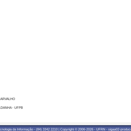
 CARVALHO
ALDANHA - UFPB
cnologia da Informação - (84) 3342 2210 | Copyright © 2006-2026 - UFRN - sigaa02-produca