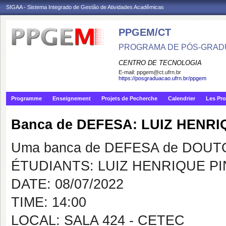
SIGAA - Sistema Integrado de Gestão de Atividades Acadêmicas
PPGEM/CT
PROGRAMA DE PÓS-GRAD
CENTRO DE TECNOLOGIA
E-mail:
ppgem@ct.ufrn.br
https://posgraduacao.ufrn.br/ppgem
Programme
Enseignement
Projets de Pecherche
Calendrier
Les Pro
Banca de DEFESA: LUIZ HENRI
Uma banca de DEFESA de DOUTOR
ÉTUDIANTS: LUIZ HENRIQUE PI
DATE: 08/07/2022
TIME: 14:00
LOCAL: SALA 424 - CETEC