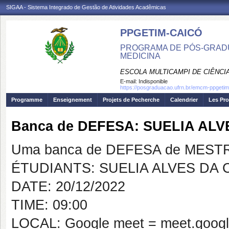
SIGAA - Sistema Integrado de Gestão de Atividades Acadêmicas
PPGETIM-CAICÓ
PROGRAMA DE PÓS-GRAD
MEDICINA
ESCOLA MULTICAMPI DE CIÊNCI
E-mail:
Indisponible
https://posgraduacao.ufrn.br/emcm-ppgetim
Programme
Enseignement
Projets de Pecherche
Calendrier
Les Pro
Banca de DEFESA: SUELIA AL
Uma banca de DEFESA de MESTRAD
ÉTUDIANTS: SUELIA ALVES DA
DATE: 20/12/2022
TIME: 09:00
LOCAL: Google meet = meet.google.