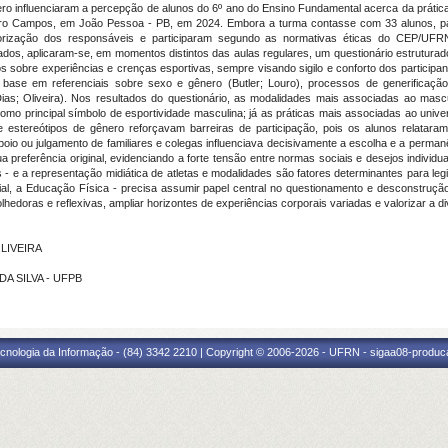
ro influenciaram a percepção de alunos do 6º ano do Ensino Fundamental acerca da prática 
Ribeiro Campos, em João Pessoa - PB, em 2024. Embora a turma contasse com 33 alunos, p
autorização dos responsáveis e participaram segundo as normativas éticas do CEP/U
 dados, aplicaram-se, em momentos distintos das aulas regulares, um questionário estrutu
s sobre experiências e crenças esportivas, sempre visando sigilo e conforto dos participant
 base em referenciais sobre sexo e gênero (Butler; Louro), processos de generificação
s; Oliveira). Nos resultados do questionário, as modalidades mais associadas ao mascu
u como principal símbolo de esportividade masculina; já as práticas mais associadas ao uni
ue estereótipos de gênero reforçavam barreiras de participação, pois os alunos relata
poio ou julgamento de familiares e colegas influenciava decisivamente a escolha e a perma
preferência original, evidenciando a forte tensão entre normas sociais e desejos individuai
os - e a representação midiática de atletas e modalidades são fatores determinantes para leg
l, a Educação Física - precisa assumir papel central no questionamento e desconstrução
doras e reflexivas, ampliar horizontes de experiências corporais variadas e valorizar a di
OLIVEIRA
DA SILVA - UFPB
cnologia da Informação - (84) 3342 2210 | Copyright © 2006-2026 - UFRN - sigaa08-produca