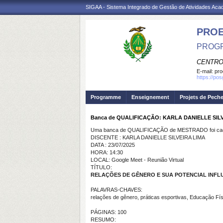
SIGAA - Sistema Integrado de Gestão de Atividades Ac
PRO
PROGR
CENTRO
E-mail:
pro
https://po
Programme
Enseignement
Projets de Pech
Banca de QUALIFICAÇÃO: KARLA DANIELLE SIL
Uma banca de QUALIFICAÇÃO de MESTRADO foi cada
DISCENTE : KARLA DANIELLE SILVEIRA LIMA
DATA : 23/07/2025
HORA: 14:30
LOCAL: Google Meet - Reunião Virtual
TÍTULO:
RELAÇÕES DE GÊNERO E SUA POTENCIAL INFL
PALAVRAS-CHAVES:
relações de gênero, práticas esportivas, Educação Fís
PÁGINAS: 100
RESUMO: