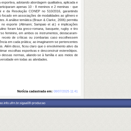
esportiva, adotando abordagem qualitativa, aplicada e
articiparam apenas 10 - 8 meninos e 2 meninas - que
FRN e da Resolução CONEP no 510/2016, garantindo
rado focado em associações de modalidades ao gênero e
es. A análise temática (Braun & Clarke, 2006) permitiu
 no esporte (Altmann; Sampaio et al.) e implicações
lino foram luta greco-romana, basquete, rugby e tiro
verso feminino, em ambos os instrumentos, destacaram-
ram receio de críticas ou zombarias caso escolhessem
nência em cada prática; ao imaginarem-se pertencentes
s. Além disso, ficou claro que o envolvimento ativo da
itimar escolhas esportivas e desconstruir estereótipos.
 dessas normas, aliando-se à família e aos meios de
versidade em todas as atividades.
Notícia cadastrada em:
08/07/2025 11:41
o.info.ufrn.br.sigaa08-producao