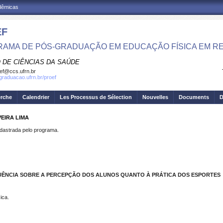
adêmicas
EF
AMA DE PÓS-GRADUAÇÃO EM EDUCAÇÃO FÍSICA EM R
 DE CIÊNCIAS DA SAÚDE
ef@ccs.ufrn.br
sgraduacao.ufrn.br/proef
erche
Calendrier
Les Processus de Sélection
Nouvelles
Documents
D
VEIRA LIMA
strada pelo programa.
UÊNCIA SOBRE A PERCEPÇÃO DOS ALUNOS QUANTO À PRÁTICA DOS ESPORTES
ica.