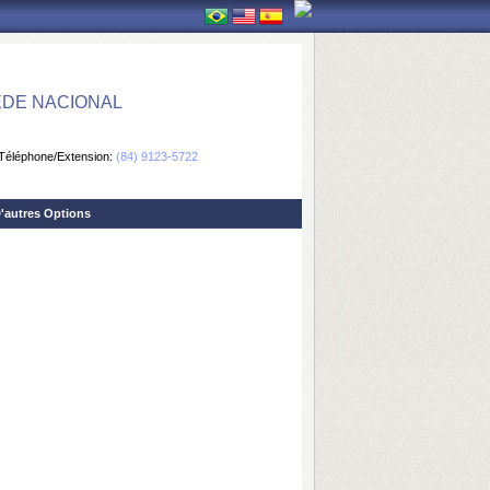
EDE NACIONAL
Téléphone/Extension:
(84) 9123-5722
'autres Options