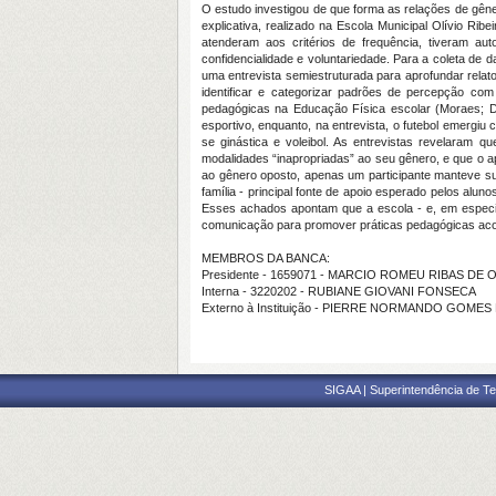
O estudo investigou de que forma as relações de gêne
explicativa, realizado na Escola Municipal Olívio 
atenderam aos critérios de frequência, tiveram 
confidencialidade e voluntariedade. Para a coleta de
uma entrevista semiestruturada para aprofundar relato
identificar e categorizar padrões de percepção com
pedagógicas na Educação Física escolar (Moraes; Dia
esportivo, enquanto, na entrevista, o futebol emergi
se ginástica e voleibol. As entrevistas revelaram q
modalidades “inapropriadas” ao seu gênero, e que o a
ao gênero oposto, apenas um participante manteve sua 
família - principal fonte de apoio esperado pelos alun
Esses achados apontam que a escola - e, em especia
comunicação para promover práticas pedagógicas acolhe
MEMBROS DA BANCA:
Presidente - 1659071 - MARCIO ROMEU RIBAS DE 
Interna - 3220202 - RUBIANE GIOVANI FONSECA
Externo à Instituição - PIERRE NORMANDO GOMES 
SIGAA | Superintendência de Te