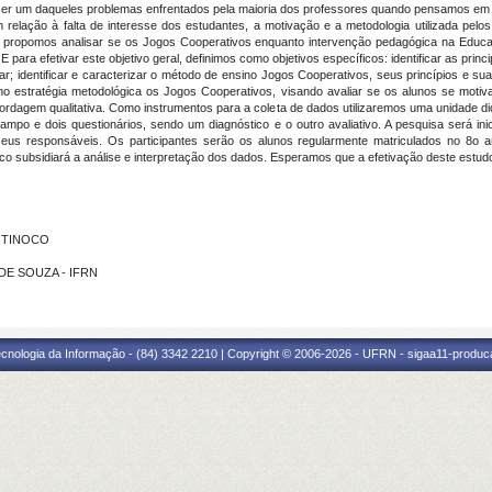
ce ser um daqueles problemas enfrentados pela maioria dos professores quando pensamos em
relação à falta de interesse dos estudantes, a motivação e a metodologia utilizada pe
al, propomos analisar se os Jogos Cooperativos enquanto intervenção pedagógica na Educa
 E para efetivar este objetivo geral, definimos como objetivos específicos: identificar as pr
; identificar e caracterizar o método de ensino Jogos Cooperativos, seus princípios e sua 
mo estratégia metodológica os Jogos Cooperativos, visando avaliar se os alunos se motiv
ordagem qualitativa. Como instrumentos para a coleta de dados utilizaremos uma unidade d
ampo e dois questionários, sendo um diagnóstico e o outro avaliativo. A pesquisa será in
seus responsáveis. Os participantes serão os alunos regularmente matriculados no 8o a
o subsidiará a análise e interpretação dos dados. Esperamos que a efetivação deste estu
A TINOCO
 DE SOUZA - IFRN
cnologia da Informação - (84) 3342 2210 | Copyright © 2006-2026 - UFRN - sigaa11-produca