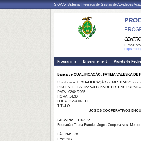
SIGAA - Sistema Integrado de Gestão de Atividades Ac
PRO
PROGR
CENTRO
E-mail:
pro
https://po
Programme
Enseignement
Projets de Pech
Banca de QUALIFICAÇÃO: FATIMA VALESKA DE 
Uma banca de QUALIFICAÇÃO de MESTRADO foi cada
DISCENTE : FATIMA VALESKA DE FREITAS FORMIG
DATA : 02/04/2025
HORA: 14:30
LOCAL: Sala 06 - DEF
TÍTULO:
JOGOS COOPERATIVOS ENQUA
PALAVRAS-CHAVES:
Educação Física Escolar. Jogos Cooperativos. Metodol
PÁGINAS: 38
RESUMO: