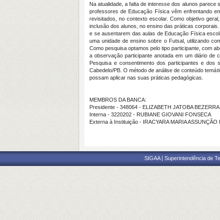
Na atualidade, a falta de interesse dos alunos pare
professores de Educação Física vêm enfrentando em 
revisitados, no contexto escolar. Como objetivo ger
inclusão dos alunos, no ensino das práticas corporais.
e se ausentarem das aulas de Educação Física escolar
uma unidade de ensino sobre o Futsal, utilizando co
Como pesquisa optamos pelo tipo participante, com ab
a observação participante anotada em um diário de c
Pesquisa e consentimento dos participantes e dos 
Cabedelo/PB. O método de análise de conteúdo temátic
possam aplicar nas suas práticas pedagógicas.
MEMBROS DA BANCA:
Presidente - 348064 - ELIZABETH JATOBA BEZERR
Interna - 3220202 - RUBIANE GIOVANI FONSECA
Externa à Instituição - IRACYARA MARIA ASSUNÇÃO
SIGAA | Superintendência de Te