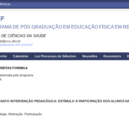
adêmicas
EF
AMA DE PÓS-GRADUAÇÃO EM EDUCAÇÃO FÍSICA EM R
 DE CIÊNCIAS DA SAÚDE
ef@ccs.ufrn.br
sgraduacao.ufrn.br/proef
erche
Calendrier
Les Processus de Sélection
Nouvelles
Documents
D
FREITAS FORMIGA
strada pelo programa.
A
NTO INTERVENÇÃO PEDAGÓGICA: ESTÍMULO À PARTICIPAÇÃO DOS ALUNOS N
ogia. Motivação. Participação.