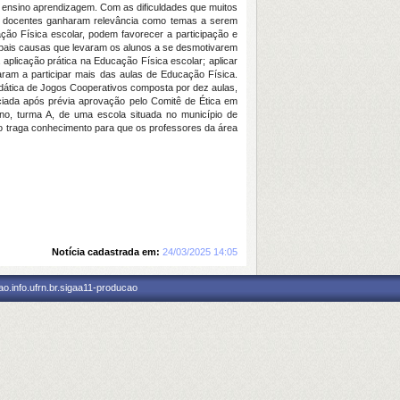
 ensino aprendizagem. Com as dificuldades que muitos
los docentes ganharam relevância como temas a serem
ção Física escolar, podem favorecer a participação e
incipais causas que levaram os alunos a se desmotivarem
aplicação prática na Educação Física escolar; aplicar
aram a participar mais das aulas de Educação Física.
idática de Jogos Cooperativos composta por dez aulas,
iciada após prévia aprovação pelo Comitê de Ética em
no, turma A, de uma escola situada no município de
do traga conhecimento para que os professores da área
Notícia cadastrada em:
24/03/2025 14:05
o.info.ufrn.br.sigaa11-producao