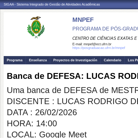
SIGAA - Sistema Integrado de Gestão de Atividades Acadêmicas
MNPEF
PROGRAMA DE PÓS-GRADUA
CENTRO DE CIÊNCIAS EXATAS E
E-mail:
mnpef@ect.ufrn.br
https://posgraduacao.ufrn.br/mnpef
Programa
Enseñanza
Proyectos de Investigación
Calendario
Los P
Banca de DEFESA: LUCAS ROD
Uma banca de DEFESA de MESTRAD
DISCENTE : LUCAS RODRIGO D
DATA : 26/02/2026
HORA: 14:00
LOCAL: Google Meet