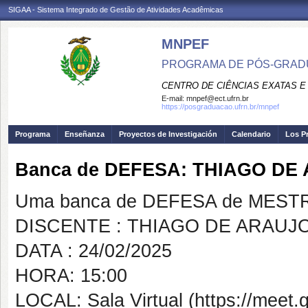
SIGAA - Sistema Integrado de Gestão de Atividades Acadêmicas
MNPEF
PROGRAMA DE PÓS-GRADUA
CENTRO DE CIÊNCIAS EXATAS E
E-mail:
mnpef@ect.ufrn.br
https://posgraduacao.ufrn.br/mnpef
Programa
Enseñanza
Proyectos de Investigación
Calendario
Los P
Banca de DEFESA: THIAGO DE
Uma banca de DEFESA de MESTRAD
DISCENTE : THIAGO DE ARAUJ
DATA : 24/02/2025
HORA: 15:00
LOCAL: Sala Virtual (https://meet.