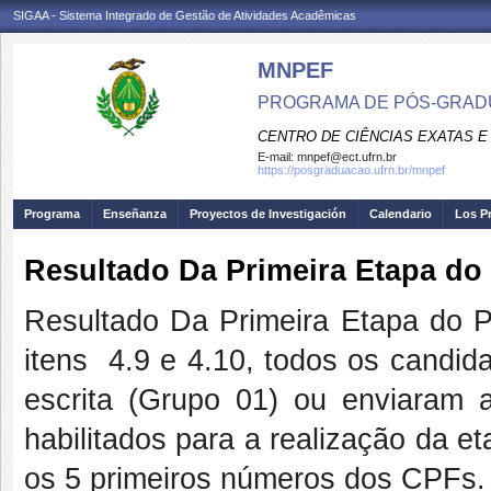
SIGAA - Sistema Integrado de Gestão de Atividades Acadêmicas
MNPEF
PROGRAMA DE PÓS-GRADUA
CENTRO DE CIÊNCIAS EXATAS E
E-mail:
mnpef@ect.ufrn.br
https://posgraduacao.ufrn.br/mnpef
Programa
Enseñanza
Proyectos de Investigación
Calendario
Los P
Resultado Da Primeira Etapa do
Resultado Da Primeira Etapa do 
itens 4.9 e 4.10, todos os candi
escrita (Grupo 01) ou enviaram
habilitados para a realização da e
os 5 primeiros números dos CPFs