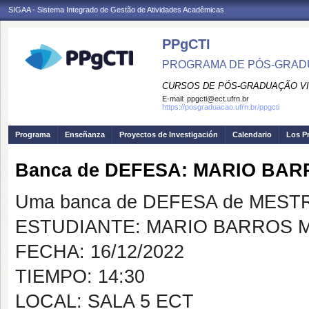
SIGAA - Sistema Integrado de Gestão de Atividades Acadêmicas
PPgCTI
PROGRAMA DE PÓS-GRADU
CURSOS DE PÓS-GRADUAÇÃO VI
E-mail:
ppgcti@ect.ufrn.br
https://posgraduacao.ufrn.br/ppgcti
Programa
Enseñanza
Proyectos de Investigación
Calendario
Los P
Banca de DEFESA: MARIO BAR
Uma banca de DEFESA de MESTRAD
ESTUDIANTE: MARIO BARROS M
FECHA: 16/12/2022
TIEMPO: 14:30
LOCAL: SALA 5 ECT