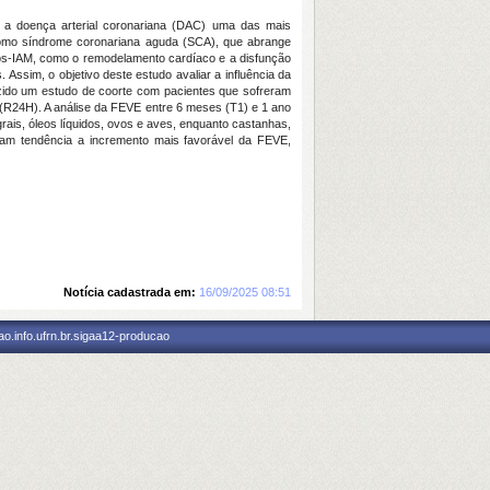
o a doença arterial coronariana (DAC) uma das mais
a como síndrome coronariana aguda (SCA), que abrange
pós-IAM, como o remodelamento cardíaco e a disfunção
. Assim, o objetivo deste estudo avaliar a influência da
uzido um estudo de coorte com pacientes que sofreram
as (R24H). A análise da FEVE entre 6 meses (T1) e 1 ano
rais, óleos líquidos, ovos e aves, enquanto castanhas,
ram tendência a incremento mais favorável da FEVE,
Notícia cadastrada em:
16/09/2025 08:51
o.info.ufrn.br.sigaa12-producao