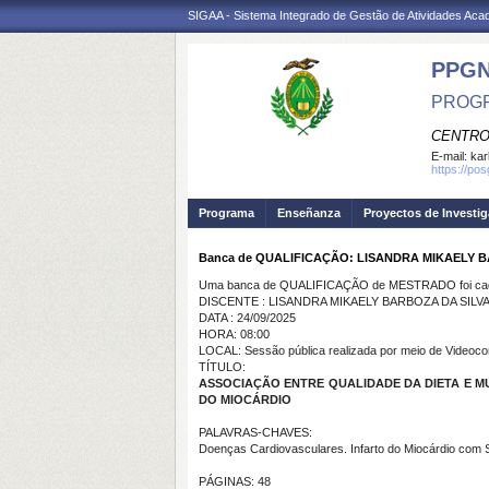
SIGAA - Sistema Integrado de Gestão de Atividades Ac
PPG
PROGR
CENTRO
E-mail:
kar
https://po
Programa
Enseñanza
Proyectos de Investi
Banca de QUALIFICAÇÃO: LISANDRA MIKAELY 
Uma banca de QUALIFICAÇÃO de MESTRADO foi cada
DISCENTE : LISANDRA MIKAELY BARBOZA DA SILV
DATA : 24/09/2025
HORA: 08:00
LOCAL: Sessão pública realizada por meio de Videoco
TÍTULO:
ASSOCIAÇÃO ENTRE QUALIDADE DA DIETA E 
DO MIOCÁRDIO
PALAVRAS-CHAVES:
Doenças Cardiovasculares. Infarto do Miocárdio com S
PÁGINAS: 48