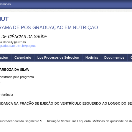
adêmicas
NUT
AMA DE PÓS-GRADUAÇÃO EM NUTRIÇÃO
 DE CIÊNCIAS DA SAÚDE
la.danielly@ufrn.br
sgraduacao.ufrn.br/ppgnut
gación
Calendario
Los Procesos de Selección
Noticias
Documentos
BARBOZA DA SILVA
strada pelo programa.
A
nferência
MUDANÇA NA FRAÇÃO DE EJEÇÃO DO VENTRÍCULO ESQUERDO AO LONGO DO SE
upradesnível do Segmento ST. Disfunção Ventricular Esquerda. Métricas de qualidade da di