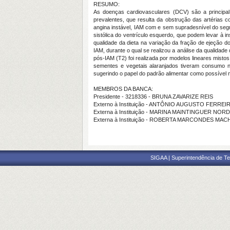
RESUMO:
As doenças cardiovasculares (DCV) são a principal
prevalentes, que resulta da obstrução das artérias 
angina instável, IAM com e sem supradesnível do seg
sistólica do ventrículo esquerdo, que podem levar à ins
qualidade da dieta na variação da fração de ejeção 
IAM, durante o qual se realizou a análise da qualidade
pós-IAM (T2) foi realizada por modelos lineares misto
sementes e vegetais alaranjados tiveram consumo n
sugerindo o papel do padrão alimentar como possível
MEMBROS DA BANCA:
Presidente - 3218336 - BRUNA ZAVARIZE REIS
Externo à Instituição - ANTÔNIO AUGUSTO FERRE
Externa à Instituição - MARINA MAINTINGUER NORD
Externa à Instituição - ROBERTA MARCONDES MAC
SIGAA | Superintendência de Te