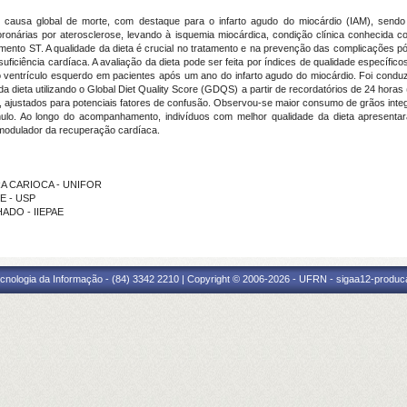
 causa global de morte, com destaque para o infarto agudo do miocárdio (IAM), send
coronárias por aterosclerose, levando à isquemia miocárdica, condição clínica conhecid
mento ST. A qualidade da dieta é crucial no tratamento e na prevenção das complicações 
uficiência cardíaca. A avaliação da dieta pode ser feita por índices de qualidade específicos
do ventrículo esquerdo em pacientes após um ano do infarto agudo do miocárdio. Foi cond
 da dieta utilizando o Global Diet Quality Score (GDQS) a partir de recordatórios de 24 hor
s, ajustados para potenciais fatores de confusão. Observou-se maior consumo de grãos integ
ulo. Ao longo do acompanhamento, indivíduos com melhor qualidade da dieta apresenta
 modulador da recuperação cardíaca.
IRA CARIOCA - UNIFOR
E - USP
HADO - IIEPAE
cnologia da Informação - (84) 3342 2210 | Copyright © 2006-2026 - UFRN - sigaa12-produca