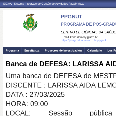
SIGAA - Sistema Integrado de Gestão de Atividades Acadêmicas
PPGNUT
PROGRAMA DE PÓS-GRAD
CENTRO DE CIÊNCIAS DA SAÚDE
E-mail:
karla.danielly@ufrn.br
https://posgraduacao.ufrn.br/ppgnut
Programa
Enseñanza
Proyectos de Investigación
Calendario
Los P
Banca de DEFESA: LARISSA A
Uma banca de DEFESA de MESTRAD
DISCENTE : LARISSA AIDA LEM
DATA : 27/03/2025
HORA: 09:00
LOCAL: Sessão pública r