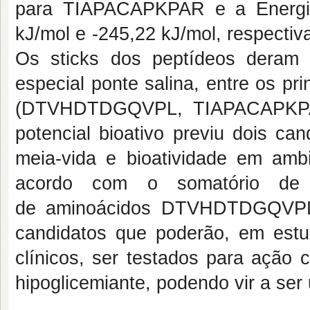
para TIAPACAPKPAR e a Energia
kJ/mol e -245,22 kJ/mol, respectiv
Os sticks dos peptídeos deram d
especial ponte salina, entre os pr
(DTVHDTDGQVPL, TIAPACAPKPA
potencial bioativo previu dois ca
meia-vida e bioatividade em amb
acordo com o somatório de 
de aminoácidos DTVHDTDGQVPL
candidatos que poderão, em estudo
clínicos, ser testados para ação 
hipoglicemiante, podendo vir a ser