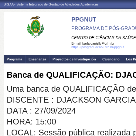
SIGAA - Sistema Integrado de Gestão de Atividades Acadêmicas
PPGNUT
PROGRAMA DE PÓS-GRAD
CENTRO DE CIÊNCIAS DA SAÚDE
E-mail:
karla.danielly@ufrn.br
https://posgraduacao.ufrn.br/ppgnut
Programa
Enseñanza
Proyectos de Investigación
Calendario
Los P
Banca de QUALIFICAÇÃO: DJA
Uma banca de QUALIFICAÇÃO de 
DISCENTE : DJACKSON GARCIA
DATA : 27/09/2024
HORA: 15:00
LOCAL: Sessão pública realizada p