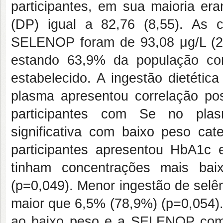
participantes, em sua maioria e
(DP) igual a 82,76 (8,55). As
SELENOP foram de 93,08 μg/L (26,
estando 63,9% da população co
estabelecido. A ingestão dietétic
plasma apresentou correlação po
participantes com Se no pla
significativa com baixo peso cat
participantes apresentou HbA1c 
tinham concentrações mais b
(p=0,049). Menor ingestão de selê
maior que 6,5% (78,9%) (p=0,054).
ao baixo peso e a SELENOP com 