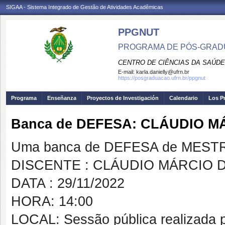
SIGAA - Sistema Integrado de Gestão de Atividades Acadêmicas
PPGNUT
PROGRAMA DE PÓS-GRAD
CENTRO DE CIÊNCIAS DA SAÚDE
E-mail:
karla.danielly@ufrn.br
https://posgraduacao.ufrn.br/ppgnut
Programa
Enseñanza
Proyectos de Investigación
Calendario
Los P
Banca de DEFESA: CLÁUDIO M
Uma banca de DEFESA de MESTRAD
DISCENTE : CLÁUDIO MÁRCIO 
DATA : 29/11/2022
HORA: 14:00
LOCAL: Sessão pública realizada p