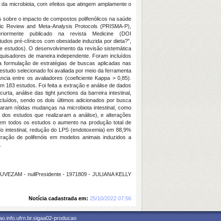
o da microbiota, com efeitos que atingem amplamente o
ias sobre o impacto de compostos polifenólicos na saúde
atic Review and Meta-Analysis Protocols (PRISMA-P),
iormente publicado na revista Medicine (DOI
udos pré-clínicos com obesidade induzida por dieta?”,
de estudos). O desenvolvimento da revisão sistemática
squisadores de maneira independente. Foram incluídos
a formulação de estratégias de buscas aplicadas nas
studo selecionado foi avaliada por meio da ferramenta
cia entre os avaliadores (coeficiente Kappa > 0,85).
am 183 estudos. Foi feita a extração e análise de dados
a, análise das tight junctions da barreira intestinal,
incluídos, sendo os dois últimos adicionados por busca
aram nítidas mudanças na microbiota intestinal, como
dos estudos que realizaram a análise), e alterações
s em todos os estudos o aumento na produção total de
ecido intestinal, redução do LPS (endotoxemia) em 88,9%
stração de polifenóis em modelos animais induzidos a
.
VEZAM - nullPresidente - 1971809 - JULIANA KELLY
Notícia cadastrada em:
25/10/2022 07:56
o.info.ufrn.br.sigaa02-producao