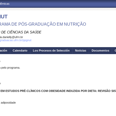
adêmicas
NUT
AMA DE PÓS-GRADUAÇÃO EM NUTRIÇÃO
 DE CIÊNCIAS DA SAÚDE
la.danielly@ufrn.br
sgraduacao.ufrn.br/ppgnut
gación
Calendario
Los Procesos de Selección
Noticias
Documentos
S
pelo programa.
a
 EM ESTUDOS PRÉ-CLÍNICOS COM OBESIDADE INDUZIDA POR DIETA: REVISÃO SI
l, adiposidade