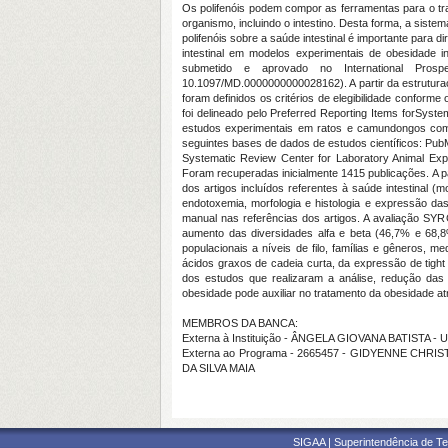
Os polifenóis podem compor as ferramentas para o tra
organismo, incluindo o intestino. Desta forma, a siste
polifenóis sobre a saúde intestinal é importante para 
intestinal em modelos experimentais de obesidade i
submetido e aprovado no International Pros
10.1097/MD.0000000000028162). A partir da estruturaç
foram definidos os critérios de elegibilidade confor
foi delineado pelo Preferred Reporting Items forSys
estudos experimentais em ratos e camundongos com o
seguintes bases de dados de estudos científicos: Pub
Systematic Review Center for Laboratory Animal Expe
Foram recuperadas inicialmente 1415 publicações. A par
dos artigos incluídos referentes à saúde intestinal (
endotoxemia, morfologia e histologia e expressão das 
manual nas referências dos artigos. A avaliação SYR
aumento das diversidades alfa e beta (46,7% e 68,8
populacionais a níveis de filo, famílias e gêneros,
ácidos graxos de cadeia curta, da expressão de tight j
dos estudos que realizaram a análise, redução das c
obesidade pode auxiliar no tratamento da obesidade at
MEMBROS DA BANCA:
Externa à Instituição - ÂNGELA GIOVANA BATISTA - 
Externa ao Programa - 2665457 - GIDYENNE CHRIST
DA SILVA MAIA
SIGAA | Superintendência de Te