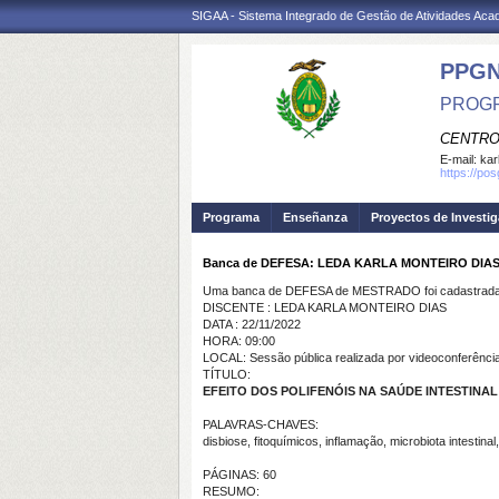
SIGAA - Sistema Integrado de Gestão de Atividades Ac
PPG
PROGR
CENTRO
E-mail:
kar
https://po
Programa
Enseñanza
Proyectos de Investi
Banca de DEFESA: LEDA KARLA MONTEIRO DIA
Uma banca de DEFESA de MESTRADO foi cadastrada 
DISCENTE : LEDA KARLA MONTEIRO DIAS
DATA : 22/11/2022
HORA: 09:00
LOCAL: Sessão pública realizada por videoconferênci
TÍTULO:
EFEITO DOS POLIFENÓIS NA SAÚDE INTESTINAL
PALAVRAS-CHAVES:
disbiose, fitoquímicos, inflamação, microbiota intestina
PÁGINAS: 60
RESUMO: