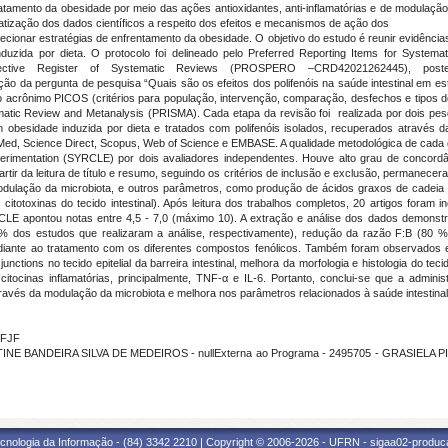
tamento da obesidade por meio das ações antioxidantes, anti-inflamatórias e de modulaçã
matização dos dados científicos a respeito dos efeitos e mecanismos de ação dos
direcionar estratégias de enfrentamento da obesidade. O objetivo do estudo é reunir evidênc
nduzida por dieta. O protocolo foi delineado pelo Preferred Reporting Items for System
pective Register of Systematic Reviews (PROSPERO –CRD42021262445), poster
ão da pergunta de pesquisa “Quais são os efeitos dos polifenóis na saúde intestinal em est
me o acrônimo PICOS (critérios para população, intervenção, comparação, desfechos e tipos 
tematic Review and Metanalysis (PRISMA). Cada etapa da revisão foi realizada por dois pe
besidade induzida por dieta e tratados com polifenóis isolados, recuperados através d
Med, Science Direct, Scopus, Web of Science e EMBASE. A qualidade metodológica de cada e
rimentation (SYRCLE) por dois avaliadores independentes. Houve alto grau de concordân
tir da leitura de título e resumo, seguindo os critérios de inclusão e exclusão, permanecer
modulação da microbiota, e outros parâmetros, como produção de ácidos graxos de cadeia curt
citotoxinas do tecido intestinal). Após leitura dos trabalhos completos, 20 artigos foram 
CLE apontou notas entre 4,5 - 7,0 (máximo 10). A extração e análise dos dados demonstr
% dos estudos que realizaram a análise, respectivamente), redução da razão F:B (80 % 
 mediante ao tratamento com os diferentes compostos fenólicos. Também foram observado
unctions no tecido epitelial da barreira intestinal, melhora da morfologia e histologia do t
itocinas inflamatórias, principalmente, TNF-α e IL-6. Portanto, conclui-se que a admini
ravés da modulação da microbiota e melhora nos parâmetros relacionados à saúde intestinal
UFJF
INE BANDEIRA SILVA DE MEDEIROS - nullExterna ao Programa - 2495705 - GRASIELA PIU
cnologia da Informação - (84) 3342 2210 | Copyright © 2006-2026 - UFRN - sigaa02-produca