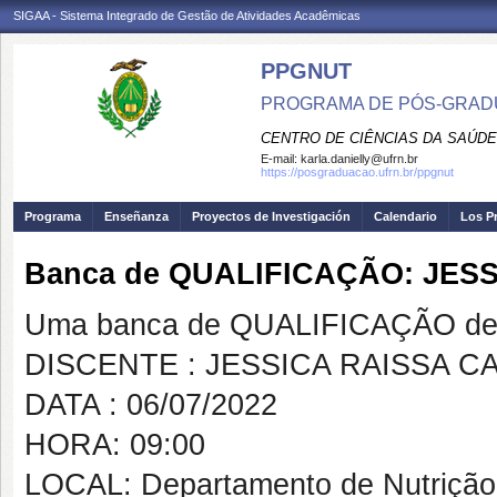
SIGAA - Sistema Integrado de Gestão de Atividades Acadêmicas
PPGNUT
PROGRAMA DE PÓS-GRAD
CENTRO DE CIÊNCIAS DA SAÚDE
E-mail:
karla.danielly@ufrn.br
https://posgraduacao.ufrn.br/ppgnut
Programa
Enseñanza
Proyectos de Investigación
Calendario
Los P
Banca de QUALIFICAÇÃO: JES
Uma banca de QUALIFICAÇÃO de 
DISCENTE : JESSICA RAISSA 
DATA : 06/07/2022
HORA: 09:00
LOCAL: Departamento de Nutriçã