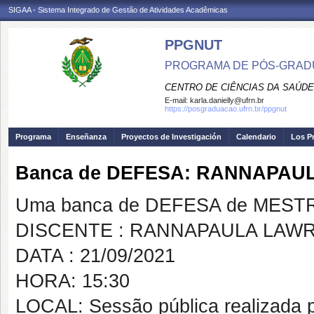
SIGAA - Sistema Integrado de Gestão de Atividades Acadêmicas
PPGNUT
PROGRAMA DE PÓS-GRAD
CENTRO DE CIÊNCIAS DA SAÚDE
E-mail:
karla.danielly@ufrn.br
https://posgraduacao.ufrn.br/ppgnut
Programa
Enseñanza
Proyectos de Investigación
Calendario
Los P
Banca de DEFESA: RANNAPA
Uma banca de DEFESA de MESTRAD
DISCENTE : RANNAPAULA LAW
DATA : 21/09/2021
HORA: 15:30
LOCAL: Sessão pública realizada p