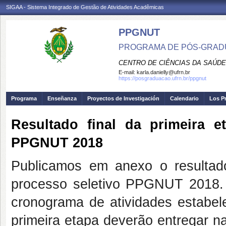
SIGAA - Sistema Integrado de Gestão de Atividades Acadêmicas
PPGNUT
PROGRAMA DE PÓS-GRAD
CENTRO DE CIÊNCIAS DA SAÚDE
E-mail:
karla.danielly@ufrn.br
https://posgraduacao.ufrn.br/ppgnut
Programa
Enseñanza
Proyectos de Investigación
Calendario
Los P
Resultado final da primeira e
PPGNUT 2018
Publicamos em anexo o resultado 
processo seletivo PPGNUT 2018. 
cronograma de atividades estabel
primeira etapa deverão entregar 