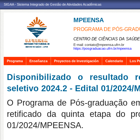
SIGAA - Sistema Integrado de Gestão de Atividades Acadêmicas
MPEENSA
PROGRAMA DE PÓS-GRAD
CENTRO DE CIÊNCIAS DA SAÚDE
E-mail:
contato@mpeensa.ufrn.br
https://posgraduacao.ufrn.br/mpeensa
Programa
Enseñanza
Proyectos de Investigación
Calendario
Los P
Disponibilizado o resultado 
seletivo 2024.2 - Edital 01/202
O Programa de Pós-graduação em 
retificado da quinta etapa do pr
01/2024/MPEENSA.