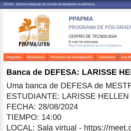
SIGAA - Sistema Integrado de Gestão de Atividades Acadêmicas
PPAPMA
PROGRAMA DE PÓS-GRADU
CENTRO DE TECNOLOGIA
E-mail:
No informado
https://posgraduacao.ufrn.br/ppapma
Programa
Enseñanza
Proyectos de Investigación
Calendario
Los P
Banca de DEFESA: LARISSE H
Uma banca de DEFESA de MESTRAD
ESTUDIANTE: LARISSE HELLEN
FECHA: 28/08/2024
TIEMPO: 14:00
LOCAL: Sala virtual - https://meet