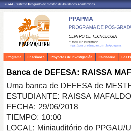
SIGAA - Sistema Integrado de Gestão de Atividades Acadêmicas
PPAPMA
PROGRAMA DE PÓS-GRADU
CENTRO DE TECNOLOGIA
E-mail:
No informado
https://posgraduacao.ufrn.br/ppapma
Programa
Enseñanza
Proyectos de Investigación
Calendario
Los P
Banca de DEFESA: RAISSA MA
Uma banca de DEFESA de MESTRAD
ESTUDIANTE: RAISSA MAFALDO
FECHA: 29/06/2018
TIEMPO: 10:00
LOCAL: Miniauditório do PPGAU