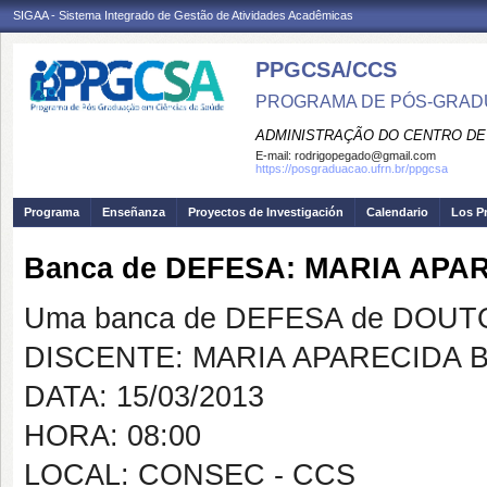
SIGAA - Sistema Integrado de Gestão de Atividades Acadêmicas
PPGCSA/CCS
PROGRAMA DE PÓS-GRADU
ADMINISTRAÇÃO DO CENTRO DE
E-mail:
rodrigopegado@gmail.com
https://posgraduacao.ufrn.br/ppgcsa
Programa
Enseñanza
Proyectos de Investigación
Calendario
Los P
Banca de DEFESA: MARIA APA
Uma banca de DEFESA de DOUTOR
DISCENTE: MARIA APARECIDA 
DATA: 15/03/2013
HORA: 08:00
LOCAL: CONSEC - CCS