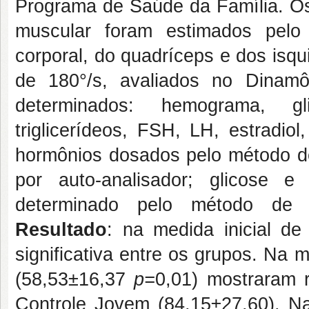
Programa de Saúde da Família. Os 
muscular foram estimados pelo 
corporal, do quadríceps e dos isqu
de 180°/s, avaliados no Dinamô
determinados: hemograma, glic
triglicerídeos, FSH, LH, estradio
hormônios dosados pelo método d
por auto-analisador; glicose e 
determinado pelo método de e
Resultado
: na medida inicial de
significativa entre os grupos. Na
(58,53±16,37
p=
0,01) mostraram r
Controle Jovem (84,15±27,60). Na 