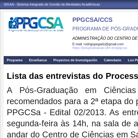
SIGAA - Sistema Integrado de Gestão de Atividades Acadêmicas
PPGCSA/CCS
PROGRAMA DE PÓS-GRADU
ADMINISTRAÇÃO DO CENTRO DE
E-mail:
rodrigopegado@gmail.com
https://posgraduacao.ufrn.br/ppgcsa
Programa
Enseñanza
Proyectos de Investigación
Calendario
Los P
Lista das entrevistas do Proces
A Pós-Graduação em Ciências 
recomendados para a 2ª etapa do p
PPGCSa - Edital 02/2013. As entre
segunda-feira às 14h, na sala de
andar do Centro de Ciências em