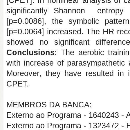
[CPET]. In nonlinear analysis of 
significantly Shannon entropy
[p=0.0086], the symbolic patt
[p=0.0064] increased. The HR rec
showed no significant differen
Conclusions
: The aerobic train
with increase of parasympathetic a
Moreover, they have resulted in
CPET.
MEMBROS DA BANCA:
Externo ao Programa - 1640243
Externo ao Programa - 132347