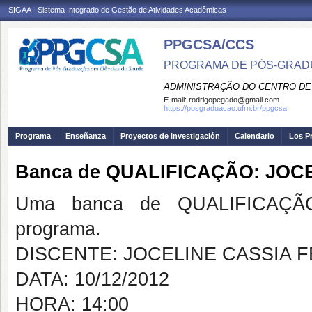
SIGAA - Sistema Integrado de Gestão de Atividades Acadêmicas
PPGCSA/CCS
PROGRAMA DE PÓS-GRADU
ADMINISTRAÇÃO DO CENTRO DE
E-mail:
rodrigopegado@gmail.com
https://posgraduacao.ufrn.br/ppgcsa
Programa
Enseñanza
Proyectos de Investigación
Calendario
Los P
Banca de QUALIFICAÇÃO: JOCE
Uma banca de QUALIFICAÇÃO
programa.
DISCENTE: JOCELINE CASSIA F
DATA: 10/12/2012
HORA: 14:00