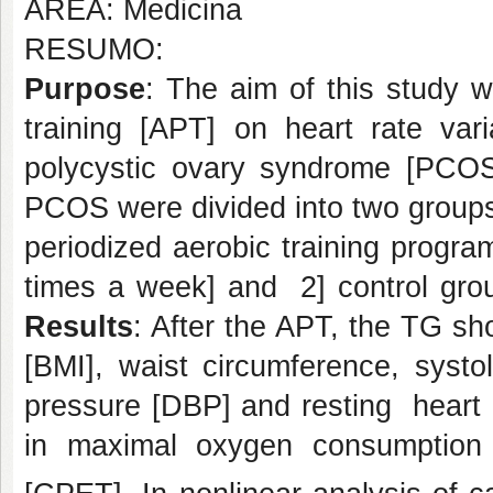
ÁREA: Medicina
RESUMO:
Purpose
: The aim of this study w
training [APT] on heart rate var
polycystic ovary syndrome [PCO
PCOS were divided into two groups
periodized aerobic training progr
times a week] and 2] control grou
Results
: After the APT, the TG s
[BMI], waist circumference, systo
pressure [DBP] and resting heart 
in maximal oxygen consumption