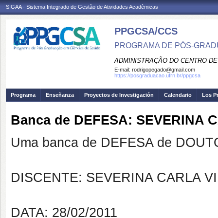
SIGAA - Sistema Integrado de Gestão de Atividades Acadêmicas
PPGCSA/CCS
PROGRAMA DE PÓS-GRADU
ADMINISTRAÇÃO DO CENTRO DE
E-mail:
rodrigopegado@gmail.com
https://posgraduacao.ufrn.br/ppgcsa
Programa
Enseñanza
Proyectos de Investigación
Calendario
Los P
Banca de DEFESA: SEVERINA 
Uma banca de DEFESA de DOUTOR
DISCENTE: SEVERINA CARLA V
DATA: 28/02/2011