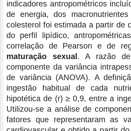
indicadores antropométricos incl
de energia, dos macronutrientes
colesterol foi estimada a partir de
do perfil lipídico, antropométri
correlação de Pearson e de regr
maturação sexual
. A razão de 
componente da variância intrapess
de variância (ANOVA). A definiç
ingestão habitual de cada nutri
hipotética de (r) ≥ 0,9, entre a in
Utilizou-se a análise de compone
fatores que representaram as v
cardiovascular e obtido a partir do 