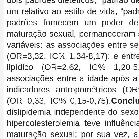
dois padrões dietéticos, “padrão di
um relativo ao estilo de vida, “pad
padrões fornecem um poder de 
maturação sexual, permaneceram si
variáveis: as associações entre s
(OR=3,32, IC% 1,34-8,17); e entre
lipídico (OR=2,62, IC% 1,20-5
associações entre a idade após a
indicadores antropométricos (OR
(OR=0,33, IC% 0,15-0,75).
Concl
dislipidemia independente do sexo
hipercolesterolemia teve influênc
maturação sexual; por sua vez, a 