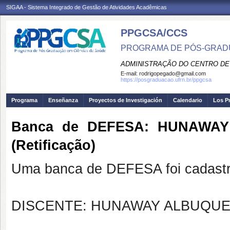
SIGAA - Sistema Integrado de Gestão de Atividades Acadêmicas
PPGCSA/CCS
PROGRAMA DE PÓS-GRADU
ADMINISTRAÇÃO DO CENTRO DE
E-mail:
rodrigopegado@gmail.com
https://posgraduacao.ufrn.br/ppgcsa
Programa
Enseñanza
Proyectos de Investigación
Calendario
Los P
Banca de DEFESA: HUNAWA
(Retificação)
Uma banca de DEFESA foi cadastr
DISCENTE: HUNAWAY ALBUQU