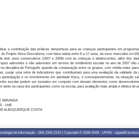
lisar a contribuição das práticas desportivas para as crianças participantes em programa
es do Projeto Nova Descoberta, com faixa etária entre 8 a 17 anos, do sexo masculino (n=29
 de dois anos consecutivos (2007 e 2008) com as crianças e adolescentes, além dos dad
upos aderentes e não aderentes em termos de rendimento escolar no ano de 2007 não apr
05) na disciplina de Português quando da comparação entre os grupos, com média maior par
ais, surge uma série de indicadores que contribuiriam para uma avaliação da validade da 
na participação e no envolvimento em atividade física, e conseqüentemente, na situação s
penho escolar podem ser tomados em conjunto com demais elementos como desenvolvimento
s tanto na casa dos participantes como na escola, para avaliação mais ampla e efetiva de pr
DE MIRANDA
S - UnB
IO DE ALBUQUERQUE COSTA
cnologia da Informação - (84) 3342 2210 | Copyright © 2006-2026 - UFRN - sigaa09-produca