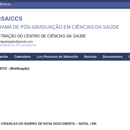
adêmicas
SA/CCS
AMA DE PÓS-GRADUAÇÃO EM CIÊNCIAS DA SAÚDE
STRAÇÃO DO CENTRO DE CIÊNCIAS DA SAÚDE
rigopegado@gmail.com
sgraduacao.ufrn.br/ppgcsa
gación
Calendario
Los Procesos de Selección
Noticias
Documentos
O - (Retificação)
E CRIANÇAS DO BAIRRO DE NOVA DESCOBERTA – NATAL / RN