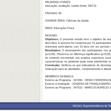
PALAVRAS-CHAVES:
educação, avaliação, saúde (fonte: DECS)
PÁGINAS: 60
GRANDE ÁREA: Ciências da Saúde
ÁREA: Educação Física
RESUMO:
Objetivos:
O presente estudo teve o objetivo de ana
descritiva. A amostra foi composta por 51 participant
entrevista semi-aberta com 10 itens em um período
Resultados:
O desempenho dos participantes nos gr
(p<0,05). Observou-se diferença significativa (p<0,
do contexto encontrado nos projetos esportivos soci
características no ambiente pode estar interferindo 
Conclusão:
Verificou-se que indicadores de desem
motivação para as atividades, comportamento e atitude
MEMBROS DA BANCA:
Externo ao Programa - 347496 - HENIO FERREIRA 
Externo à Instituição - JONATAS DE FRANÇA BARRO
Externo ao Programa - 347510 - MARCOS AUREL
SIGAA | Superintendência de Te