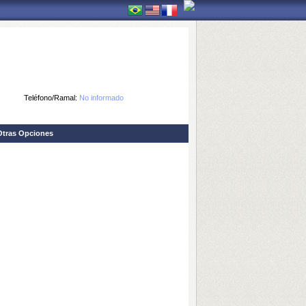
Teléfono/Ramal:
No informado
Otras Opciones