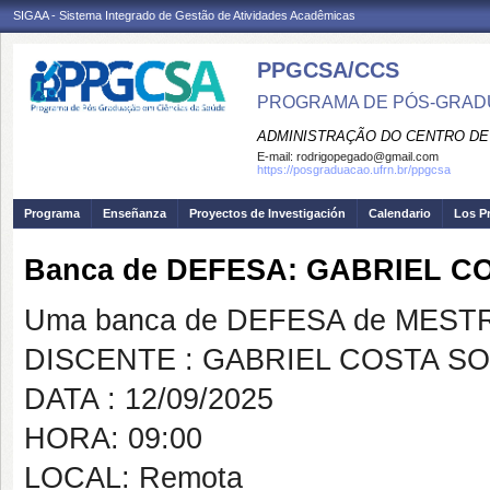
SIGAA - Sistema Integrado de Gestão de Atividades Acadêmicas
PPGCSA/CCS
PROGRAMA DE PÓS-GRADU
ADMINISTRAÇÃO DO CENTRO DE
E-mail:
rodrigopegado@gmail.com
https://posgraduacao.ufrn.br/ppgcsa
Programa
Enseñanza
Proyectos de Investigación
Calendario
Los P
Banca de DEFESA: GABRIEL C
Uma banca de DEFESA de MESTRAD
DISCENTE : GABRIEL COSTA S
DATA : 12/09/2025
HORA: 09:00
LOCAL: Remota