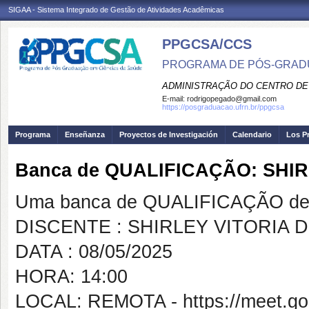
SIGAA - Sistema Integrado de Gestão de Atividades Acadêmicas
PPGCSA/CCS
PROGRAMA DE PÓS-GRADU
ADMINISTRAÇÃO DO CENTRO DE
E-mail:
rodrigopegado@gmail.com
https://posgraduacao.ufrn.br/ppgcsa
Programa
Enseñanza
Proyectos de Investigación
Calendario
Los P
Banca de QUALIFICAÇÃO: SHIR
Uma banca de QUALIFICAÇÃO de 
DISCENTE : SHIRLEY VITORIA 
DATA : 08/05/2025
HORA: 14:00
LOCAL: REMOTA - https://meet.goo