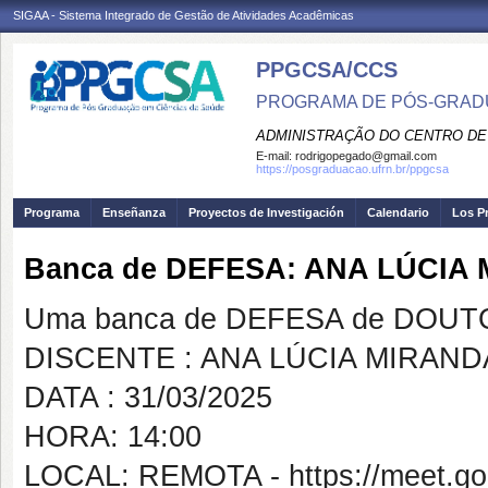
SIGAA - Sistema Integrado de Gestão de Atividades Acadêmicas
PPGCSA/CCS
PROGRAMA DE PÓS-GRADU
ADMINISTRAÇÃO DO CENTRO DE
E-mail:
rodrigopegado@gmail.com
https://posgraduacao.ufrn.br/ppgcsa
Programa
Enseñanza
Proyectos de Investigación
Calendario
Los P
Banca de DEFESA: ANA LÚCIA
Uma banca de DEFESA de DOUTOR
DISCENTE : ANA LÚCIA MIRAND
DATA : 31/03/2025
HORA: 14:00
LOCAL: REMOTA - https://meet.go