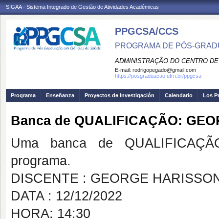
SIGAA - Sistema Integrado de Gestão de Atividades Acadêmicas
PPGCSA/CCS
PROGRAMA DE PÓS-GRADU
ADMINISTRAÇÃO DO CENTRO DE
E-mail:
rodrigopegado@gmail.com
https://posgraduacao.ufrn.br/ppgcsa
Programa
Enseñanza
Proyectos de Investigación
Calendario
Los P
Banca de QUALIFICAÇÃO: GE
Uma banca de QUALIFICAÇÃO
programa.
DISCENTE : GEORGE HARISSON
DATA : 12/12/2022
HORA: 14:30