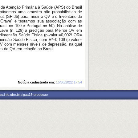
 da Atenção Primária à Saúde (APS) do Brasil
Obtivemos uma amostra não probabilística de
QoL
(SF-36) para medir a QV e o Inventário de
a/Grave” e testamos sua associação com as
rasil n= 100 e Portugal n= 50). Na análise de
e/Leve (n=129) a predição para Melhor QV em
a dimensão Saúde Física (p-valor =0,002/ OR=
dimensão Saúde Física, com R²=0,109 (p-valor=
QV com menores níveis de depressão, na qual
es da QV em relação ao Brasil.
Notícia cadastrada em:
15/08/2022 17:54
o.info.ufrn.br.sigaa13-producao