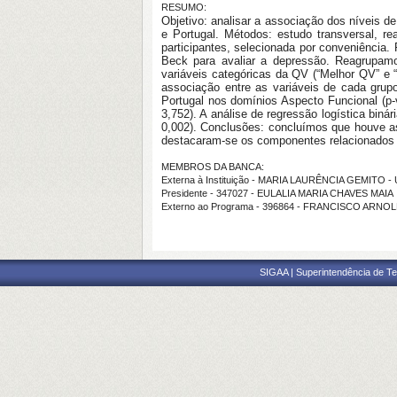
RESUMO:
Objetivo: analisar a associação dos níveis 
e Portugal. Métodos: estudo transversal, r
participantes, selecionada por conveniência.
Beck para avaliar a depressão. Reagrupam
variáveis categóricas da QV (“Melhor QV” e “
associação entre as variáveis de cada grup
Portugal nos domínios Aspecto Funcional (p-
3,752). A análise de regressão logística bin
0,002). Conclusões: concluímos que houve a
destacaram-se os componentes relacionados c
MEMBROS DA BANCA:
Externa à Instituição - MARIA LAURÊNCIA GEMITO -
Presidente - 347027 - EULALIA MARIA CHAVES MAIA
Externo ao Programa - 396864 - FRANCISCO ARNO
SIGAA | Superintendência de Te