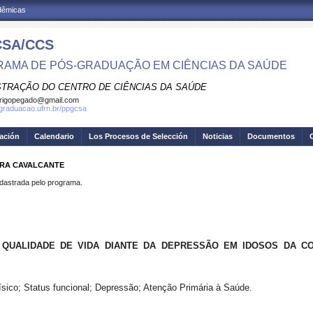
adêmicas
SA/CCS
AMA DE PÓS-GRADUAÇÃO EM CIÊNCIAS DA SAÚDE
STRAÇÃO DO CENTRO DE CIÊNCIAS DA SAÚDE
rigopegado@gmail.com
sgraduacao.ufrn.br/ppgcsa
gación
Calendario
Los Procesos de Selección
Noticias
Documentos
IRA CAVALCANTE
strada pelo programa.
A QUALIDADE DE VIDA DIANTE DA DEPRESSÃO EM IDOSOS DA C
sico; Status funcional; Depressão; Atenção Primária à Saúde.