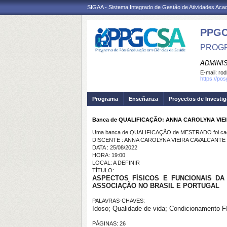
SIGAA - Sistema Integrado de Gestão de Atividades Ac
PPGC
PROGR
ADMINI
E-mail:
rod
https://po
Programa
Enseñanza
Proyectos de Investi
Banca de QUALIFICAÇÃO: ANNA CAROLYNA VIE
Uma banca de QUALIFICAÇÃO de MESTRADO foi cada
DISCENTE : ANNA CAROLYNA VIEIRA CAVALCANTE
DATA : 25/08/2022
HORA: 19:00
LOCAL: A DEFINIR
TÍTULO:
ASPECTOS FÍSICOS E FUNCIONAIS D
ASSOCIAÇÃO NO BRASIL E PORTUGAL
PALAVRAS-CHAVES:
Idoso; Qualidade de vida; Condicionamento Fí
PÁGINAS: 26