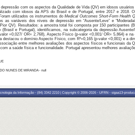
de depressão com os aspectos da Qualidade de Vida (QV) em idosos usuários
ealizado com idosos da APS do Brasil e de Portugal, entre 2017 e 2018. 
 Foram utilizados os instrumentos do
Medical Outcomes Short-Form Health 
os as variáveis dos níveis de depressão em “Ausente/Leve” e “Moderad
Pior QV). Resultados: a amostra total foi composta por 150 participantes (B
o (Brasil e Portugal), identificamos, na subcategoria da depressão Ausent
valor =0,027/ OR= 2,768), Aspecto Físico (p-valor <0,001/ OR= 5,864) e n
ária destacou o domínio Aspecto Físico, com R²=0,165 (p-valor <0,001) e a 
ssociação entre melhores avaliações dos aspectos físicos e funcionais da 
om a saúde física e funcionalidade. Portugal apresentou melhores avaliaçõ
 UE
LDO NUNES DE MIRANDA - null
cnologia da Informação - (84) 3342 2210 | Copyright © 2006-2026 - UFRN - sigaa13-produca