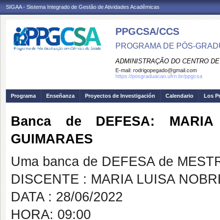
SIGAA - Sistema Integrado de Gestão de Atividades Acadêmicas
PPGCSA/CCS
PROGRAMA DE PÓS-GRADU
ADMINISTRAÇÃO DO CENTRO DE
E-mail:
rodrigopegado@gmail.com
https://posgraduacao.ufrn.br/ppgcsa
Programa
Enseñanza
Proyectos de Investigación
Calendario
Los P
Banca de DEFESA: MARIA
GUIMARAES
Uma banca de DEFESA de MESTRAD
DISCENTE : MARIA LUISA NOB
DATA : 28/06/2022
HORA: 09:00