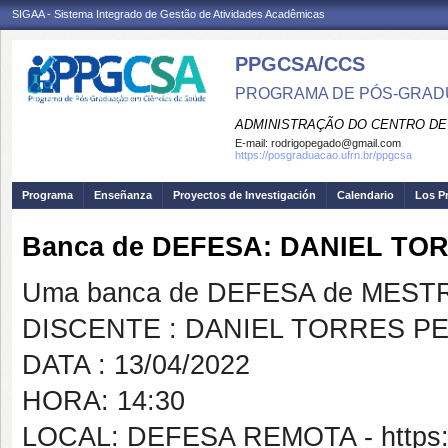
SIGAA - Sistema Integrado de Gestão de Atividades Acadêmicas
PPGCSA/CCS
PROGRAMA DE PÓS-GRADU
ADMINISTRAÇÃO DO CENTRO DE
E-mail:
rodrigopegado@gmail.com
https://posgraduacao.ufrn.br/ppgcsa
Programa
Enseñanza
Proyectos de Investigación
Calendario
Los P
Banca de DEFESA: DANIEL TO
Uma banca de DEFESA de MESTRAD
DISCENTE : DANIEL TORRES P
DATA : 13/04/2022
HORA: 14:30
LOCAL: DEFESA REMOTA - https://