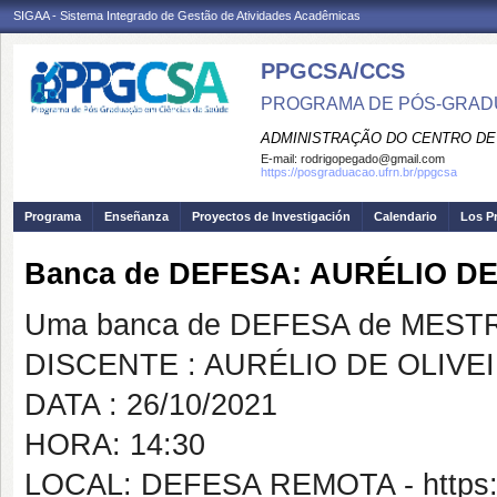
SIGAA - Sistema Integrado de Gestão de Atividades Acadêmicas
PPGCSA/CCS
PROGRAMA DE PÓS-GRADU
ADMINISTRAÇÃO DO CENTRO DE
E-mail:
rodrigopegado@gmail.com
https://posgraduacao.ufrn.br/ppgcsa
Programa
Enseñanza
Proyectos de Investigación
Calendario
Los P
Banca de DEFESA: AURÉLIO D
Uma banca de DEFESA de MESTRAD
DISCENTE : AURÉLIO DE OLIVE
DATA : 26/10/2021
HORA: 14:30
LOCAL: DEFESA REMOTA - https:/