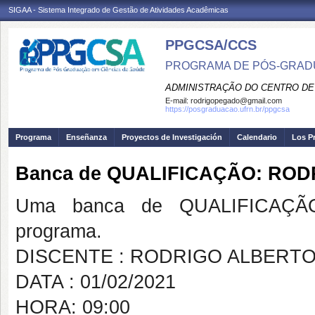
SIGAA - Sistema Integrado de Gestão de Atividades Acadêmicas
PPGCSA/CCS
PROGRAMA DE PÓS-GRADU
ADMINISTRAÇÃO DO CENTRO DE
E-mail:
rodrigopegado@gmail.com
https://posgraduacao.ufrn.br/ppgcsa
Programa
Enseñanza
Proyectos de Investigación
Calendario
Los P
Banca de QUALIFICAÇÃO: RO
Uma banca de QUALIFICAÇÃO
programa.
DISCENTE : RODRIGO ALBERTO
DATA : 01/02/2021
HORA: 09:00