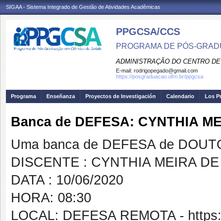
SIGAA - Sistema Integrado de Gestão de Atividades Acadêmicas
PPGCSA/CCS
PROGRAMA DE PÓS-GRADU
ADMINISTRAÇÃO DO CENTRO DE
E-mail:
rodrigopegado@gmail.com
https://posgraduacao.ufrn.br/ppgcsa
Programa
Enseñanza
Proyectos de Investigación
Calendario
Los P
Banca de DEFESA: CYNTHIA M
Uma banca de DEFESA de DOUTOR
DISCENTE : CYNTHIA MEIRA D
DATA : 10/06/2020
HORA: 08:30
LOCAL: DEFESA REMOTA - https:/