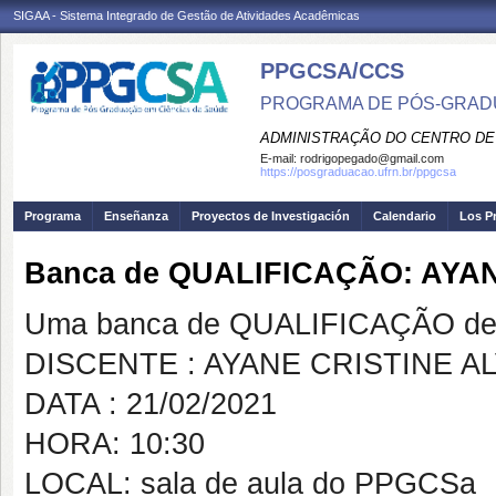
SIGAA - Sistema Integrado de Gestão de Atividades Acadêmicas
PPGCSA/CCS
PROGRAMA DE PÓS-GRADU
ADMINISTRAÇÃO DO CENTRO DE
E-mail:
rodrigopegado@gmail.com
https://posgraduacao.ufrn.br/ppgcsa
Programa
Enseñanza
Proyectos de Investigación
Calendario
Los P
Banca de QUALIFICAÇÃO: AYA
Uma banca de QUALIFICAÇÃO de 
DISCENTE : AYANE CRISTINE 
DATA : 21/02/2021
HORA: 10:30
LOCAL: sala de aula do PPGCSa