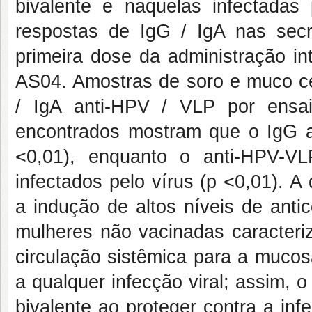
bivalente e naquelas infectada
respostas de IgG / IgA nas sec
primeira dose da administração i
AS04. Amostras de soro e muco ce
/ IgA anti-HPV / VLP por ensai
encontrados mostram que o IgG a
<0,01), enquanto o anti-HPV-VL
infectados pelo vírus (p <0,01). 
a indução de altos níveis de anti
mulheres não vacinadas caracter
circulação sistêmica para a mucos
a qualquer infecção viral; assim, 
bivalente ao proteger contra a i