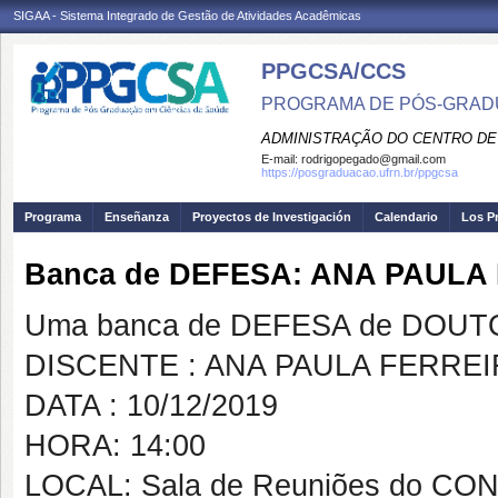
SIGAA - Sistema Integrado de Gestão de Atividades Acadêmicas
PPGCSA/CCS
PROGRAMA DE PÓS-GRADU
ADMINISTRAÇÃO DO CENTRO DE
E-mail:
rodrigopegado@gmail.com
https://posgraduacao.ufrn.br/ppgcsa
Programa
Enseñanza
Proyectos de Investigación
Calendario
Los P
Banca de DEFESA: ANA PAULA
Uma banca de DEFESA de DOUTOR
DISCENTE : ANA PAULA FERRE
DATA : 10/12/2019
HORA: 14:00
LOCAL: Sala de Reuniões do CO