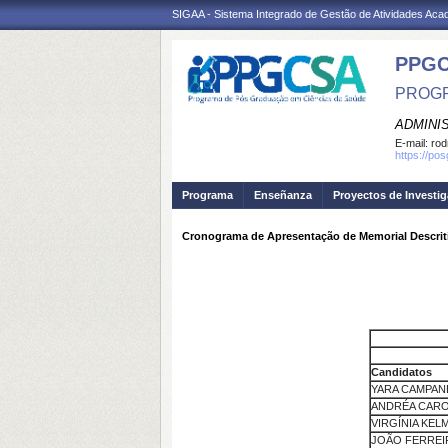
SIGAA - Sistema Integrado de Gestão de Atividades Ac
PPGC
PROGR
ADMINI
E-mail:
rod
https://po
Programa
Enseñanza
Proyectos de Investi
Cronograma de Apresentação de Memorial Descrit
Candidatos
YARA CAMPANE
ANDRÉA CARO
VIRGÍNIA KEL
JOÃO FERREI