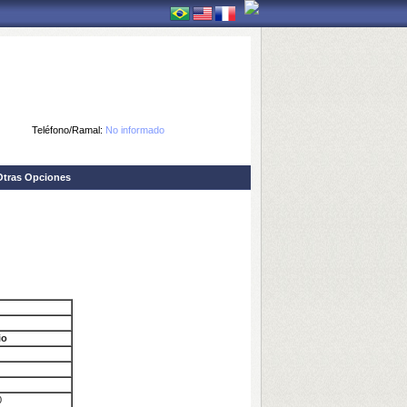
Teléfono/Ramal:
No informado
Otras Opciones
io
0