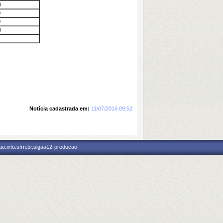
0
0
0
0
Notícia cadastrada em:
11/07/2016 09:52
o.info.ufrn.br.sigaa12-producao