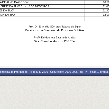
RA DE ALMEIDA GODOY
10:3
ERINE DA SILVA CUNHA DE MEDEIROS
11:0
 DA SILVA
11:3
GARDT BAY
12:0
Prof. Dr. Eryvaldo Sócrates Tabosa do Egito
Presidente da Comissão de Processo Seletivo
Prof.ª Dr.ª Ivonete Batista de Araújo
Vice-Coordenadora do PPGCSa
cnologia da Informação - (84) 3342 2210 | Copyright © 2006-2026 - UFRN - sigaa12-produca