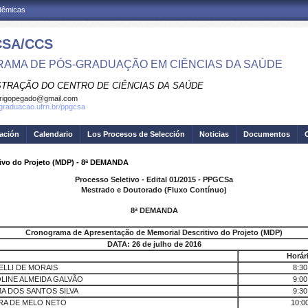
adêmicas
SA/CCS
AMA DE PÓS-GRADUAÇÃO EM CIÊNCIAS DA SAÚDE
STRAÇÃO DO CENTRO DE CIÊNCIAS DA SAÚDE
rigopegado@gmail.com
sgraduacao.ufrn.br/ppgcsa
gación
Calendario
Los Procesos de Selección
Noticias
Documentos
ivo do Projeto (MDP) - 8ª DEMANDA
Processo Seletivo - Edital 01/2015 - PPGCSa
Mestrado e Doutorado (Fluxo Contínuo)
8ª DEMANDA
Cronograma de Apresentação de Memorial Descritivo do Projeto (MDP)
DATA: 26 de julho de 2016
Horár
LLI DE MORAIS
8:30
LINE ALMEIDA GALVÃO
9:00
MA DOS SANTOS SILVA
9:30
RA DE MELO NETO
10:0