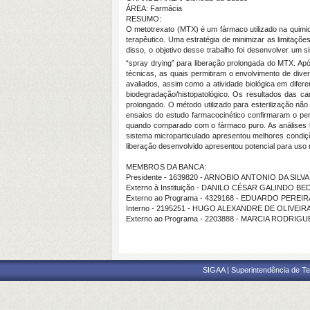
ÁREA: Farmácia
RESUMO:
O metotrexato (MTX) é um fármaco utilizado na quimiot
terapêutico. Uma estratégia de minimizar as limitaçõ
disso, o objetivo desse trabalho foi desenvolver um s
“spray drying” para liberação prolongada do MTX. Após
técnicas, as quais permitiram o envolvimento de dive
avaliados, assim como a atividade biológica em difer
biodegradação/histopatológico. Os resultados das ca
prolongado. O método utilizado para esterilização não 
ensaios do estudo farmacocinético confirmaram o perf
quando comparado com o fármaco puro. As análises hi
sistema microparticulado apresentou melhores condiç
liberação desenvolvido apresentou potencial para uso 
MEMBROS DA BANCA:
Presidente - 1639820 - ARNOBIO ANTONIO DA SILV
Externo à Instituição - DANILO CÉSAR GALINDO B
Externo ao Programa - 4329168 - EDUARDO PEREI
Interno - 2195251 - HUGO ALEXANDRE DE OLIVEI
Externo ao Programa - 2203888 - MARCIA RODRIG
SIGAA | Superintendência de Te