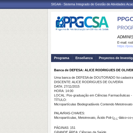
SIGAA - Sistema Integrado de Gestão de Atividades Ac
PPGC
PROGR
ADMINI
E-mail:
rod
https://po
Programa
Enseñanza
Proyectos de Investi
Banca de DEFESA: ALICE RODRIGUES DE OLIVE
Uma banca de DEFESA de DOUTORADO foi cadastrad
DISCENTE: ALICE RODRIGUES DE OLIVEIRA
DATA: 27/11/2015
HORA: 14:00
LOCAL: Pos-graduação em Ciências Farmacêuticas -
TÍTULO:
Micropartículas Biodegradáveis Contendo Metotrexato
PALAVRAS-CHAVES:
Micropartículas, Metotrexato, Ácido Poli-(
-lático-co
D,L
PÁGINAS: 151
GRANDE ÁREA: Ciências da Saúde