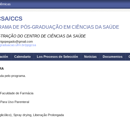
adêmicas
SA/CCS
AMA DE PÓS-GRADUAÇÃO EM CIÊNCIAS DA SAÚDE
STRAÇÃO DO CENTRO DE CIÊNCIAS DA SAÚDE
rigopegado@gmail.com
sgraduacao.ufrn.br/ppgcsa
gación
Calendario
Los Procesos de Selección
Noticias
Documentos
IRA
a pelo programa.
 Faculdade de Farmácia
 Para Uso Parenteral
-glicólico), Spray drying, Liberação Prolongada