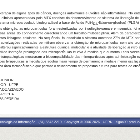
erapia de alguns tipos de câncer, doenças autoimunes e uveítes não inflamatórias. No enta
es clínicas apresentadas pelo MTX consiste do desenvolvimento de sistema de liberação de
istema microparticulado biodegradável a base de Ácido Poli-(
-lático-co-glicólico) (PLG
D,L
 obtenção, as micropartículas foram esterilizadas por irradiação-gama e em seguida, foi re
rsas áreas do conhecimento caracterizando um trabalho multidisciplinar. Além da caracteri
entes linhagens celulares. Na sequência, foi escolhido o sistema contendo 27% de MTX pa
racterizações realizadas permitiram observar a obtenção de micropartículas com alto teo
alterou significativamente a estrutura química, molecular e a atividade de liberação
in vitro
e
il de liberação prolongada das micropartículas
in vivo
à medida que aumentou seis vezes 
stopatológicas mostraram a biocompatibilidade das micropartículas após administração n
ões terapêuticas à medida que adotou maior tempo de permanência média e menor oscilaçã
na área farmacêutica o que permite o delineamento de propostas futuras para testes de eficá
A JUNIOR
EDOR - UFPE
RA DE AZEVEDO
RA ROCHA
UES PEREIRA
cnologia da Informação - (84) 3342 2210 | Copyright © 2006-2026 - UFRN - sigaa09-produca