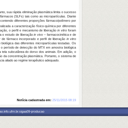
nto, sua rápida eliminação plasmática limita o sucesso
 fármacos (SLFs) tais como as micropartículas. Diante
A) contendo diferentes proporções fármaco/polímero por
alizada a caracterização físico-química por diferentes
zação, o perfil e mecanismo de liberação
in vitro
foram
ra o estudo de liberação
in vivo
– farmacocinética e de
r de fármaco incorporado e perfil de liberação
in vitro
 biológica das diferentes micropartículas testadas. Os
o período de detecção do MTX em amostra biológica
a tela subcutânea do dorso dos animais. Em adição, o
o da concentração plasmática. Portanto, o sistema de
cia aliado ao regime terapêutico adequado.
Notícia cadastrada em:
25/11/2015 08:19
o.info.ufrn.br.sigaa09-producao