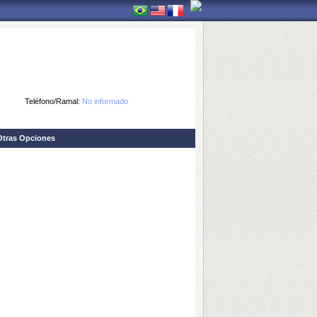
Teléfono/Ramal:
No informado
Otras Opciones