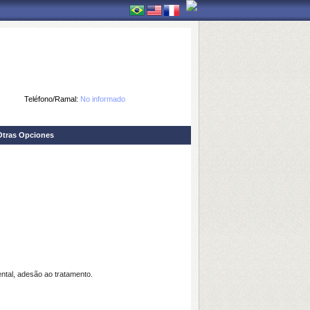
Teléfono/Ramal:
No informado
Otras Opciones
al, adesão ao tratamento.