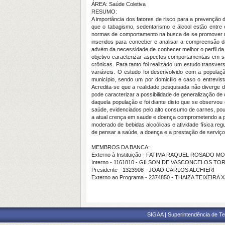
ÁREA: Saúde Coletiva
RESUMO:
A importância dos fatores de risco para a prevenção
que o tabagismo, sedentarismo e álcool estão entre
normas de comportamento na busca de se promover uma
inseridos para conceber e analisar a compreensão d
advém da necessidade de conhecer melhor o perfil d
objetivo caracterizar aspectos comportamentais em sa
crônicas. Para tanto foi realizado um estudo transversa
variáveis. O estudo foi desenvolvido com a popula
município, sendo um por domicílio e caso o entrevis
Acredita-se que a realidade pesquisada não diverge 
pode caracterizar a possibilidade de generalização d
daquela população e foi diante disto que se observo
saúde, evidenciados pelo alto consumo de carnes, pouc
a atual crença em saude e doença comprometendo a pr
moderado de bebidas alcoólicas e atividade física reg
de pensar a saúde, a doença e a prestação de serviço
MEMBROS DA BANCA:
Externo à Instituição - FATIMA RAQUEL ROSADO M
Interno - 1161810 - GILSON DE VASCONCELOS TO
Presidente - 1323908 - JOAO CARLOS ALCHIERI
Externo ao Programa - 2374850 - THAIZA TEIXEIRA
SIGAA | Superintendência de Te