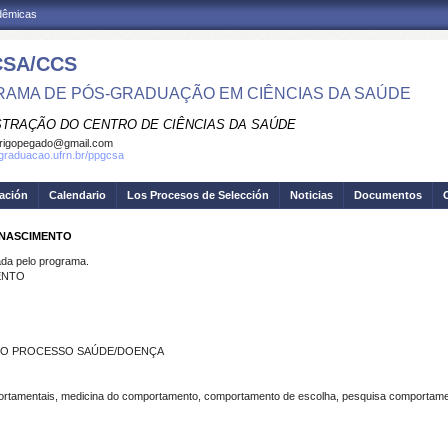
adêmicas
SA/CCS
AMA DE PÓS-GRADUAÇÃO EM CIÊNCIAS DA SAÚDE
STRAÇÃO DO CENTRO DE CIÊNCIAS DA SAÚDE
rigopegado@gmail.com
sgraduacao.ufrn.br/ppgcsa
gación
Calendario
Los Procesos de Selección
Noticias
Documentos
 NASCIMENTO
a pelo programa.
ENTO
 O PROCESSO SAÚDE/DOENÇA
amentais, medicina do comportamento, comportamento de escolha, pesquisa comportament