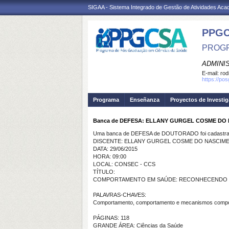
SIGAA - Sistema Integrado de Gestão de Atividades Ac
PPGC
PROGR
ADMINI
E-mail:
rod
https://po
Programa
Enseñanza
Proyectos de Investi
Banca de DEFESA: ELLANY GURGEL COSME DO
Uma banca de DEFESA de DOUTORADO foi cadastrad
DISCENTE: ELLANY GURGEL COSME DO NASCIM
DATA: 29/06/2015
HORA: 09:00
LOCAL: CONSEC - CCS
TÍTULO:
COMPORTAMENTO EM SAÚDE: RECONHECENDO
PALAVRAS-CHAVES:
Comportamento, comportamento e mecanismos comport
PÁGINAS: 118
GRANDE ÁREA: Ciências da Saúde