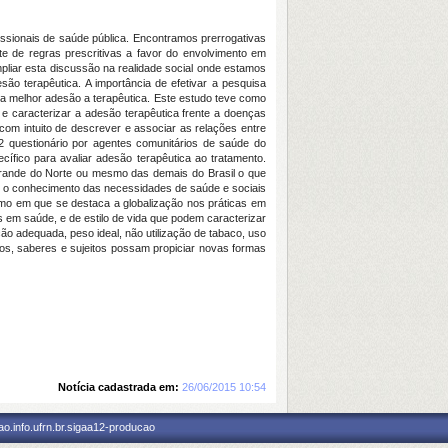
ssionais de saúde pública. Encontramos prerrogativas
e de regras prescritivas a favor do envolvimento em
liar esta discussão na realidade social onde estamos
o terapêutica. A importância de efetivar a pesquisa
 melhor adesão a terapêutica. Este estudo teve como
 e caracterizar a adesão terapêutica frente a doenças
va com intuito de descrever e associar as relações entre
 questionário por agentes comunitários de saúde do
ífico para avaliar adesão terapêutica ao tratamento.
 Grande do Norte ou mesmo das demais do Brasil o que
ou o conhecimento das necessidades de saúde e sociais
smo em que se destaca a globalização nos práticas em
s em saúde, e de estilo de vida que podem caracterizar
 adequada, peso ideal, não utilização de tabaco, uso
aços, saberes e sujeitos possam propiciar novas formas
Notícia cadastrada em:
26/06/2015 10:54
o.info.ufrn.br.sigaa12-producao