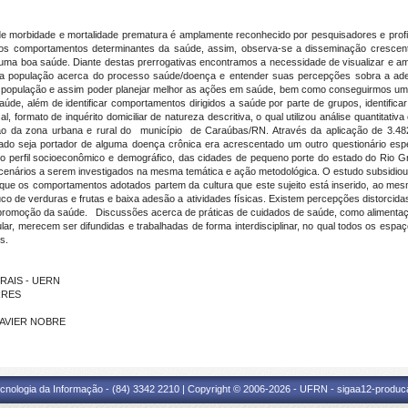
 de morbidade e mortalidade prematura é amplamente reconhecido por pesquisadores e profi
 os comportamentos determinantes da saúde, assim, observa-se a disseminação crescent
 boa saúde. Diante destas prerrogativas encontramos a necessidade de visualizar e amp
a população acerca do processo saúde/doença e entender suas percepções sobra a adesã
a população e assim poder planejar melhor as ações em saúde, bem como conseguirmos uma
úde, além de identificar comportamentos dirigidos a saúde por parte de grupos, identificar
l, formato de inquérito domiciliar de natureza descritiva, o qual utilizou análise quantitati
ção da zona urbana e rural do município de Caraúbas/RN. Através da aplicação de 3.482
tado seja portador de alguma doença crônica era acrescentado um outro questionário espec
do perfil socioeconômico e demográfico, das cidades de pequeno porte do estado do Rio
e cenários a serem investigados na mesma temática e ação metodológica. O estudo subsidi
u que os comportamentos adotados partem da cultura que este sujeito está inserido, ao me
o de verduras e frutas e baixa adesão a atividades físicas. Existem percepções distorcida
omoção da saúde. Discussões acerca de práticas de cuidados de saúde, como alimentação
ular, merecem ser difundidas e trabalhadas de forma interdisciplinar, no qual todos os esp
s.
ORAIS - UERN
RRES
 XAVIER NOBRE
cnologia da Informação - (84) 3342 2210 | Copyright © 2006-2026 - UFRN - sigaa12-produca