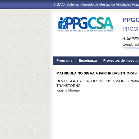
SIGAA - Sistema Integrado de Gestão de Atividades Ac
PPGC
PROGR
ADMINI
E-mail:
rod
https://po
Programa
Enseñanza
Proyectos de Investi
MATRICULA NO SIGAA A PARTIR DAS 17HORAS
DEVIDO A ATUALIZAÇÕES NO SISTEMA INFORMAM
TRANSTORNO.
Kalieny Moreno.