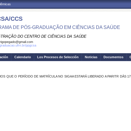
adêmicas
SA/CCS
AMA DE PÓS-GRADUAÇÃO EM CIÊNCIAS DA SAÚDE
STRAÇÃO DO CENTRO DE CIÊNCIAS DA SAÚDE
rigopegado@gmail.com
sgraduacao.ufrn.br/ppgcsa
gación
Calendario
Los Procesos de Selección
Noticias
Documentos
OS QUE O PERÍODO DE MATRÍCULA NO SIGAA ESTARÁ LIBERADO A PARITR DÀS 17