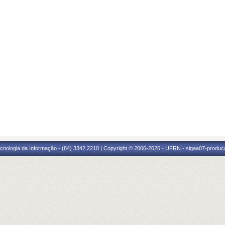
cnologia da Informação - (84) 3342 2210 | Copyright © 2006-2026 - UFRN - sigaa07-produca