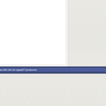
o.info.ufrn.br.sigaa07-producao