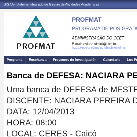
SIGAA - Sistema Integrado de Gestão de Atividades Acadêmicas
PROFMAT
PROGRAMA DE PÓS-GRADU
ADMINISTRAÇÃO DO CCET
E-mail:
viviane.simioli@ufrn.br
https://posgraduacao.ufrn.br/profmat
Programa
Enseñanza
Proyectos de Investigación
Calendario
Los P
Banca de DEFESA: NACIARA 
Uma banca de DEFESA de MESTRAD
DISCENTE: NACIARA PEREIRA
DATA: 12/04/2013
HORA: 08:00
LOCAL: CERES - Caicó