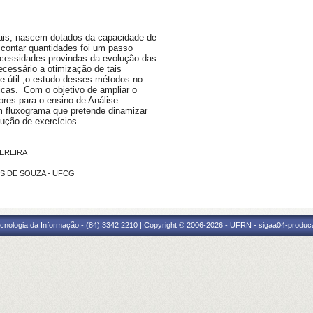
is, nascem dotados da capacidade de
 contar quantidades foi um passo
cessidades provindas da evolução das
cessário a otimização de tais
 útil ,o estudo desses métodos no
icas. Com o objetivo de ampliar o
ores para o ensino de Análise
m fluxograma que pretende dinamizar
lução de exercícios.
PEREIRA
AIS DE SOUZA - UFCG
cnologia da Informação - (84) 3342 2210 | Copyright © 2006-2026 - UFRN - sigaa04-produca