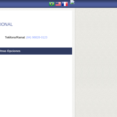
IONAL
Teléfono/Ramal:
(84) 98828-0123
Otras Opciones