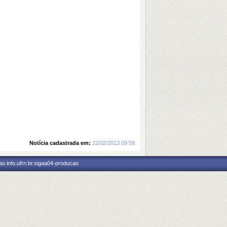
Notícia cadastrada em:
22/02/2013 09:58
o.info.ufrn.br.sigaa04-producao