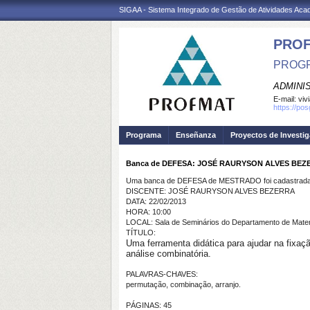
SIGAA - Sistema Integrado de Gestão de Atividades Ac
PRO
PROGR
ADMINI
E-mail:
viv
https://po
Programa
Enseñanza
Proyectos de Investi
Banca de DEFESA: JOSÉ RAURYSON ALVES BEZ
Uma banca de DEFESA de MESTRADO foi cadastrada 
DISCENTE: JOSÉ RAURYSON ALVES BEZERRA
DATA: 22/02/2013
HORA: 10:00
LOCAL: Sala de Seminários do Departamento de Mate
TÍTULO:
Uma ferramenta didática para ajudar na fixaçã
análise combinatória.
PALAVRAS-CHAVES:
permutação, combinação, arranjo.
PÁGINAS: 45