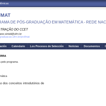
adêmicas
FMAT
AMA DE PÓS-GRADUAÇÃO EM MATEMÁTICA - REDE NAC
STRAÇÃO DO CCET
iane.simioli@ufrn.br
sgraduacao.ufrn.br/profmat
gación
Calendario
Los Procesos de Selección
Noticias
Documentos
ERRA
pelo programa.
mática
o dos conceitos introdutórios de