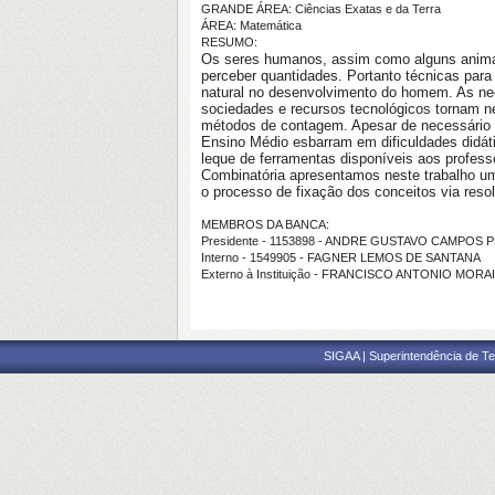
GRANDE ÁREA: Ciências Exatas e da Terra
ÁREA: Matemática
RESUMO:
Os seres humanos, assim como alguns anima
perceber quantidades. Portanto técnicas para
natural no desenvolvimento do homem. As ne
sociedades e recursos tecnológicos tornam ne
métodos de contagem. Apesar de necessário e
Ensino Médio esbarram em dificuldades didát
leque de ferramentas disponíveis aos profess
Combinatória apresentamos neste trabalho u
o processo de fixação dos conceitos via reso
MEMBROS DA BANCA:
Presidente - 1153898 - ANDRE GUSTAVO CAMPOS 
Interno - 1549905 - FAGNER LEMOS DE SANTANA
Externo à Instituição - FRANCISCO ANTONIO MOR
SIGAA | Superintendência de Te