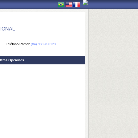
IONAL
Teléfono/Ramal:
(84) 98828-0123
Otras Opciones