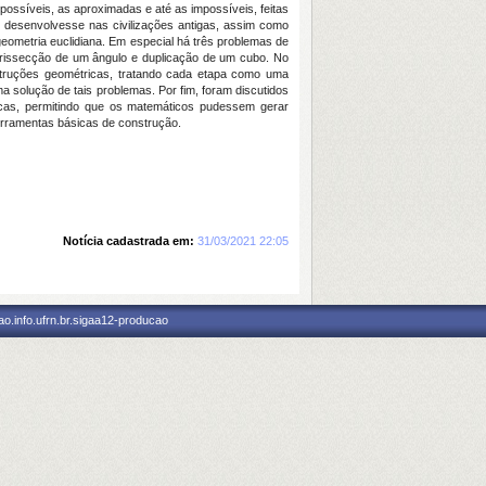
ossíveis, as aproximadas e até as impossíveis, feitas
 desenvolvesse nas civilizações antigas, assim como
ometria euclidiana. Em especial há três problemas de
 trissecção de um ângulo e duplicação de um cubo. No
struções geométricas, tratando cada etapa como uma
 solução de tais problemas. Por fim, foram discutidos
cas, permitindo que os matemáticos pudessem gerar
rramentas básicas de construção.
Notícia cadastrada em:
31/03/2021 22:05
o.info.ufrn.br.sigaa12-producao