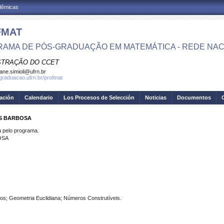
adêmicas
FMAT
AMA DE PÓS-GRADUAÇÃO EM MATEMÁTICA - REDE NAC
STRAÇÃO DO CCET
iane.simioli@ufrn.br
sgraduacao.ufrn.br/profmat
gación
Calendario
Los Procesos de Selección
Noticias
Documentos
ES BARBOSA
pelo programa.
OSA
s; Geometria Euclidiana; Números Construtíveis.