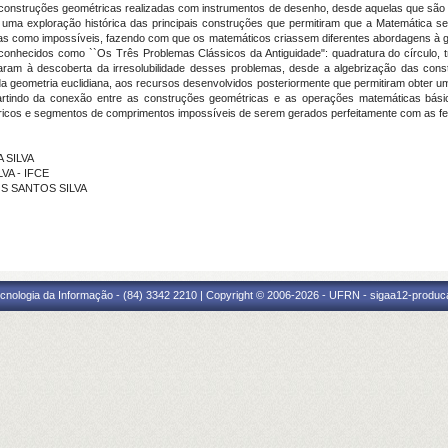
 construções geométricas realizadas com instrumentos de desenho, desde aquelas que são p
uma exploração histórica das principais construções que permitiram que a Matemática se
 como impossíveis, fazendo com que os matemáticos criassem diferentes abordagens à ge
conhecidos como ``Os Três Problemas Clássicos da Antiguidade": quadratura do círculo,
aram à descoberta da irresolubilidade desses problemas, desde a algebrização das con
a geometria euclidiana, aos recursos desenvolvidos posteriormente que permitiram obter uma
rtindo da conexão entre as construções geométricas e as operações matemáticas bási
ricos e segmentos de comprimentos impossíveis de serem gerados perfeitamente com as fe
 SILVA
LVA - IFCE
OS SANTOS SILVA
cnologia da Informação - (84) 3342 2210 | Copyright © 2006-2026 - UFRN - sigaa12-produca