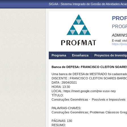
SIGAA - Sistema Integrado de Gestão de Atividades Ac
PRO
PROGR
ADMINI
E-mail:
viv
https://po
Programa
Enseñanza
Proyectos de Investi
Banca de DEFESA: FRANCISCO CLEITON SOAR
Uma banca de DEFESA de MESTRADO foi cadastrada 
DISCENTE : FRANCISCO CLEITON SOARES BARB
DATA : 28/04/2021
HORA: 13:30
LOCAL: https://meet.google.com/jnw-xusx-ney
TÍTULO:
Construções Geométricas - Possíveis e Impossíveis
PALAVRAS-CHAVES:
Construções Geométricas; Problemas Clássicos Grego
PÁGINAS: 130
RESUMO: