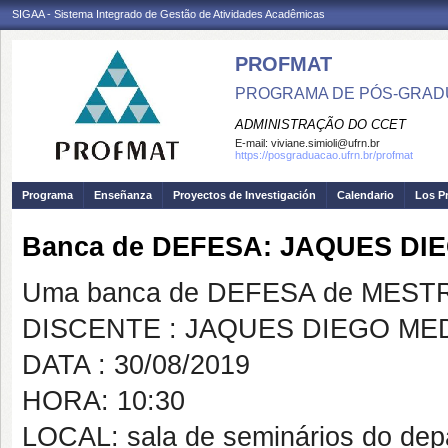
SIGAA - Sistema Integrado de Gestão de Atividades Acadêmicas
PROFMAT
PROGRAMA DE PÓS-GRADU
ADMINISTRAÇÃO DO CCET
E-mail:
viviane.simioli@ufrn.br
https://posgraduacao.ufrn.br/profmat
Programa
Enseñanza
Proyectos de Investigación
Calendario
Los P
Banca de DEFESA: JAQUES D
Uma banca de DEFESA de MESTRAD
DISCENTE : JAQUES DIEGO M
DATA : 30/08/2019
HORA: 10:30
LOCAL: sala de seminários do depa