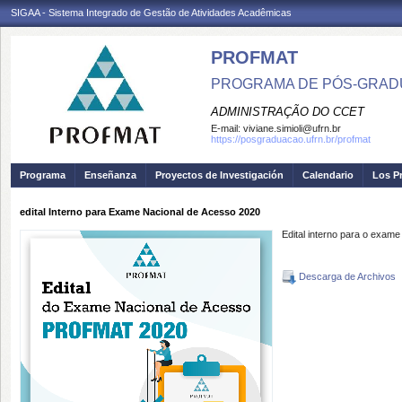
SIGAA - Sistema Integrado de Gestão de Atividades Acadêmicas
PROFMAT
PROGRAMA DE PÓS-GRADU
ADMINISTRAÇÃO DO CCET
E-mail:
viviane.simioli@ufrn.br
https://posgraduacao.ufrn.br/profmat
Programa
Enseñanza
Proyectos de Investigación
Calendario
Los P
edital Interno para Exame Nacional de Acesso 2020
Edital interno para o exame
Descarga de Archivos